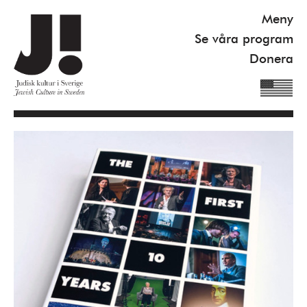
Meny
Se våra program
Donera
Om J!
Nyheter
Kommande program
Se våra program
Gilel Storch Award
Pod
Våra böcker