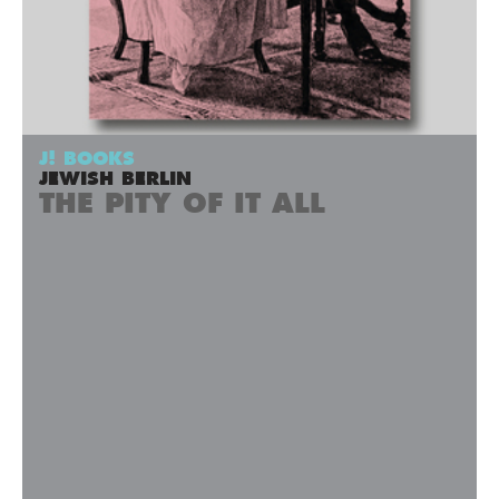
J! BOOKS
JEWISH BERLIN
THE PITY OF IT ALL