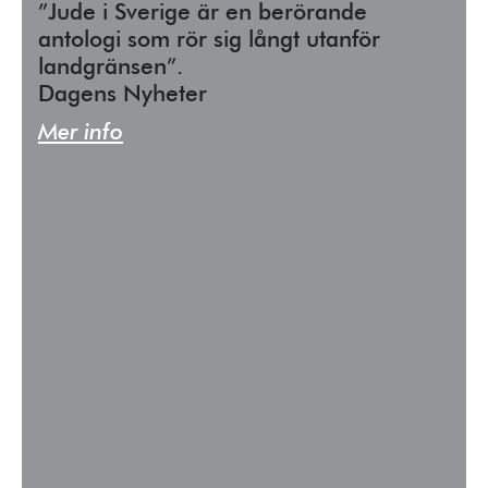
”Jude i Sverige är en berörande
antologi som rör sig långt utanför
landgränsen”.
Dagens Nyheter
Mer info