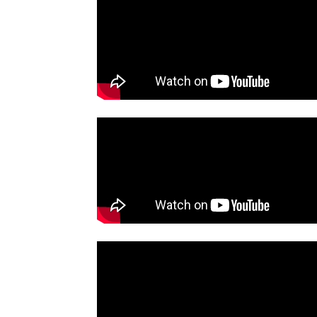
Se våra program
Gilel Storch Award
Pod
Våra böcker
Press/Media
Deltagare
Medlemskap/Kontakt
Integritetspolicy
Donera