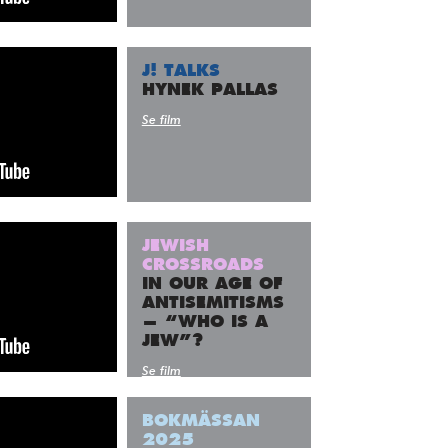
J! TALKS
HYNEK PALLAS
Se film
JEWISH
CROSSROADS
IN OUR AGE OF
ANTISEMITISMS
— “WHO IS A
JEW”?
Se film
BOKMÄSSAN
2025