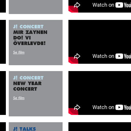
J! CONCERT
MIR ZAYNEN
DO! VI
ÖVERLEVDE!
Se film
J! CONCERT
NEW YEAR
CONCERT
Se film
J! TALKS