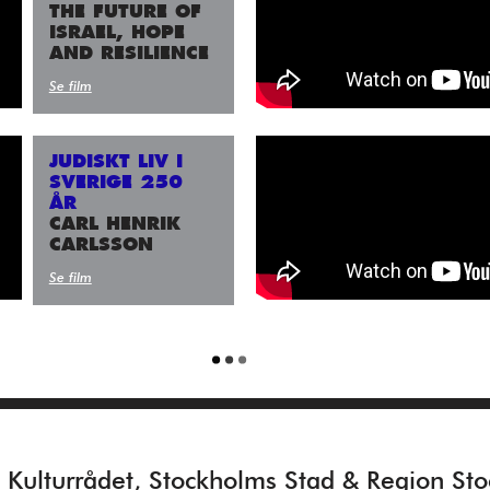
THE FUTURE OF
ISRAEL, HOPE
AND RESILIENCE
Se film
JUDISKT LIV I
SVERIGE 250
ÅR
CARL HENRIK
CARLSSON
Se film
ll Kulturrådet, Stockholms Stad & Region St