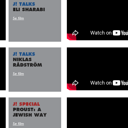
Fyll i din email
J! TALKS
ELI SHARABI
Se film
J! TALKS
NIKLAS
RÅDSTRÖM
Se film
J! SPECIAL
PROUST: A
JEWISH WAY
Se film