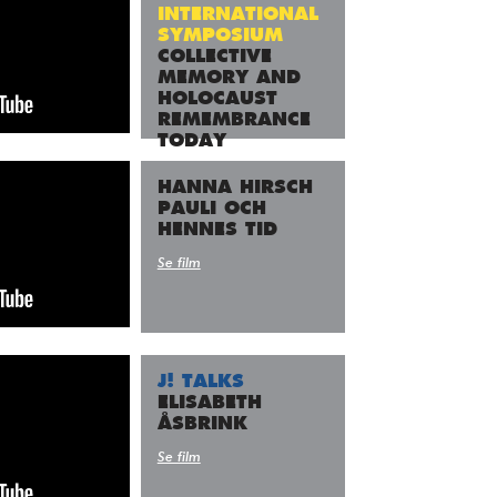
INTERNATIONAL
SYMPOSIUM
COLLECTIVE
MEMORY AND
HOLOCAUST
REMEMBRANCE
TODAY
Se film
HANNA HIRSCH
PAULI OCH
HENNES TID
Se film
J! TALKS
ELISABETH
ÅSBRINK
Se film