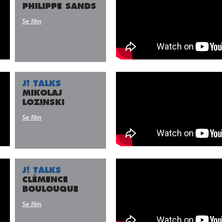
PHILIPPE SANDS
Se film
J! TALKS
MIKOLAJ
LOZINSKI
Se film
J! TALKS
CLÉMENCE
BOULOUQUE
Se film