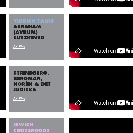
YIDDISH TALKS
ABRAHAM
(AVRUM)
SUTZKEVER
Se film
STRINDBERG,
BERGMAN,
NORÉN & DET
JUDISKA
Se film
JEWISH
CROSSROADS