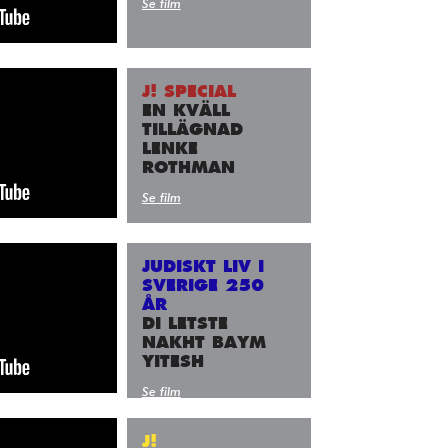
Se film
J! SPECIAL
EN KVÄLL
TILLÄGNAD
LENKE
ROTHMAN
Se film
JUDISKT LIV I
SVERIGE 250
ÅR
DI LETSTE
NAKHT BAYM
YITESH
Se film
J!