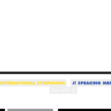
 INTERNATIONAL SYMPOSIUM
J! SPEAKING ME
OFF-OFF J!
Vill du ha info
program?