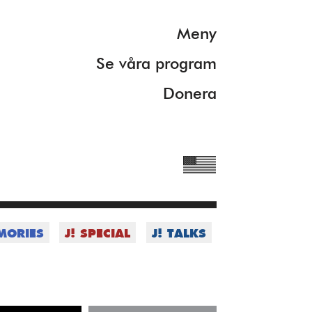
Meny
Se våra program
Donera
MORIES
J! SPECIAL
J! TALKS
rmation om våra