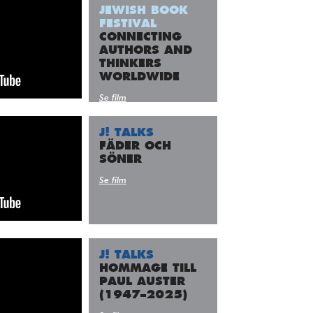
adress:
JEWISH BOOK
FESTIVAL
CONNECTING
AUTHORS AND
THINKERS
WORLDWIDE
Se film
J! TALKS
FÄDER OCH
SÖNER
Se film
J! TALKS
HOMMAGE TILL
PAUL AUSTER
(1947–2025)