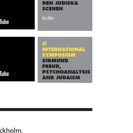
DEN JUDISKA
SCENEN
Se film
J!
INTERNATIONAL
SYMPOSIUM
SIGMUND
FREUD,
PSYCHOANALYSIS
AND JUDAISM
Se film
ockholm.