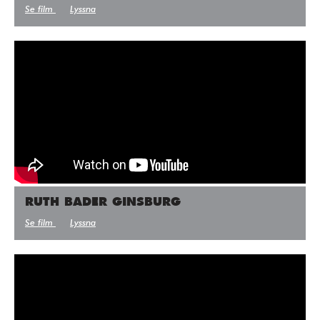
Se film
Lyssna
RUTH BADER GINSBURG
Se film
Lyssna