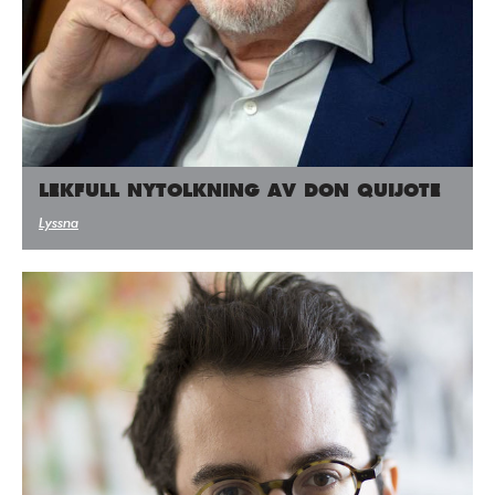
Press/Media
Deltagare
Medlemskap/Kontakt
Integritetspolicy
LEKFULL NYTOLKNING AV DON QUIJOTE
Donera
Lyssna
Vill du ha information om våra program?
Fyll i din emailadress: