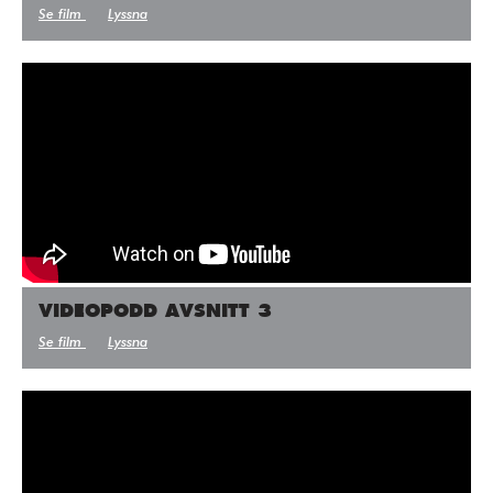
Se film
Lyssna
VIDEOPODD AVSNITT 3
Se film
Lyssna