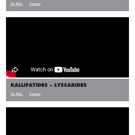
Se film
Lyssna
KALLIFATIDES - LYSSARIDES
Se film
Lyssna