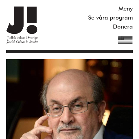
Meny
Se våra program
Donera
Om J!
Nyheter
Kommande program
Se våra program
Gilel Storch Award
Pod
Våra böcker