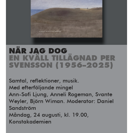
Press/Media
Deltagare
Medlemskap/Kontakt
Integritetspolicy
NÄR JAG DOG
Donera
EN KVÄLL TILLÄGNAD PER
SVENSSON (1956–2025)
Vill du ha information om våra program?
Samtal, reflektioner, musik.
Fyll i din emailadress:
Med efterföljande mingel
Ann-Sofi Ljung, Anneli Rogeman, Svante
Weyler, Björn Wiman. Moderator: Daniel
Sandström
Måndag, 24 augusti, kl. 19.00,
Konstakademien