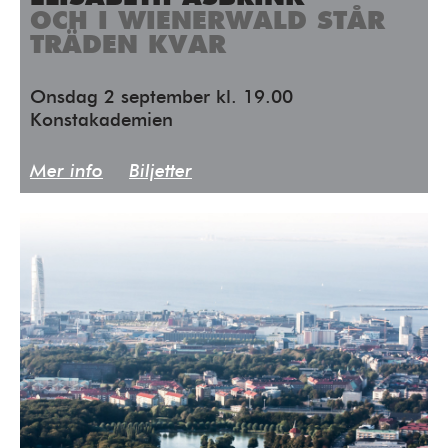
OCH I WIENERWALD STÅR
TRÄDEN KVAR
Onsdag 2 september kl. 19.00
Konstakademien
Mer info
Biljetter