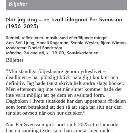
Biljetter
När jag dog – en kväll tillägnad Per Svensson
(1956–2025)
Samtal, reflektioner, musik. Med efterföljande mingel
Ann-Sofi Ljung, Anneli Rogeman, Svante Weyler, Björn Wiman.
Moderator: Daniel Sandström
Måndag, 24 augusti, kl. 19:00, Konstakademien.
Biljetter
”Min ständiga följeslagare genom yrkeslivet –
deadlinen – har plötsligt blivit påtagligt konkret och
definitiv. Jag hade tänkt skriva helt andra slags böcker.
Men eftersom jag inte vet när slutet kommer hade det
inte varit möjligt att ge dem en avslutad form.
Dagboken i livets slutskede har den uppenbara fördelen
som form betraktad att den så att säga tar slut när den
tar slut oavsett när och hur det sker.”
När Per Svensson gick bort i juli 2025 efterlämnade
han en samling texter som han arbetat med under