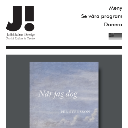
Meny
Se våra program
Donera
Om J!
Nyheter
Kommande program
Se våra program
Gilel Storch Award
Pod
Våra böcker