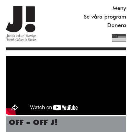
Meny
Se våra program
Donera
Om J!
Nyheter
Kommande program
Se våra program
Gilel Storch Award
Pod
OFF – OFF J!
Våra böcker