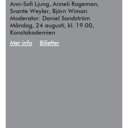
Ann-Sofi Ljung, Anneli Rogeman,
Svante Weyler, Björn Wiman.
Moderator: Daniel Sandström
Måndag, 24 augusti, kl. 19.00,
Konstakademien
Mer info
Biljetter