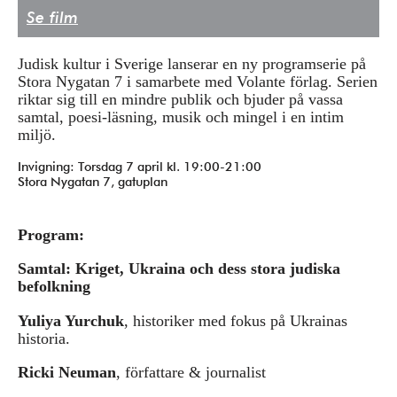
Se film
Press/Media
Deltagare
Judisk kultur i Sverige lanserar en ny programserie på
Stora Nygatan 7 i samarbete med Volante förlag. Serien
Medlemskap/Kontakt
riktar sig till en mindre publik och bjuder på vassa
samtal, poesi-läsning, musik och mingel i en intim
Integritetspolicy
miljö.
Donera
Invigning: Torsdag 7 april kl. 19:00-21:00
Stora Nygatan 7, gatuplan
Vill du ha information om våra program?
Program:
Fyll i din emailadress:
Samtal: Kriget, Ukraina och dess stora judiska
befolkning
Yuliya Yurchuk
, historiker med fokus på Ukrainas
historia.
Ricki Neuman
, författare & journalist