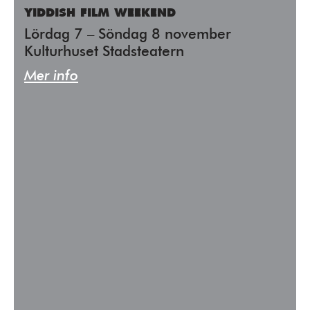
YIDDISH FILM WEEKEND
Lördag 7 – Söndag 8 november
Kulturhuset Stadsteatern
Mer info