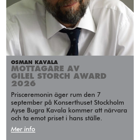
OSMAN KAVALA
MOTTAGARE AV
GILEL STORCH AWARD
2026
Prisceremonin äger rum den 7
september på Konserthuset Stockholm
Ayse Bugra Kavala kommer att närvara
och ta emot priset i hans ställe.
Mer info