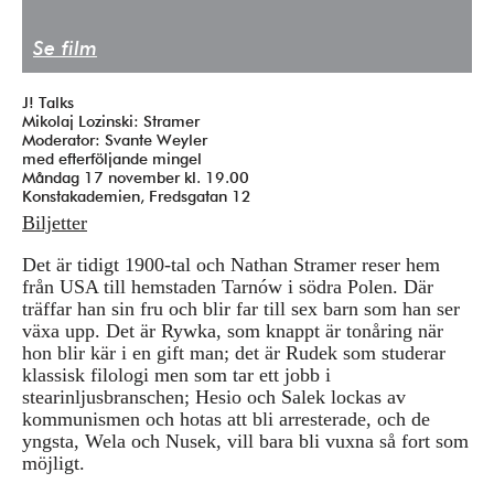
Press/Media
Se film
Deltagare
J! Talks
Medlemskap/Kontakt
Mikolaj Lozinski: Stramer
Moderator: Svante Weyler
Integritetspolicy
med efterföljande mingel
Måndag 17 november kl. 19.00
Donera
Konstakademien, Fredsgatan 12
Biljetter
Det är tidigt 1900-tal och Nathan Stramer reser hem
Vill du ha information om våra program?
från USA till hemstaden Tarnów i södra Polen. Där
Fyll i din emailadress:
träffar han sin fru och blir far till sex barn som han ser
växa upp. Det är Rywka, som knappt är tonåring när
hon blir kär i en gift man; det är Rudek som studerar
klassisk filologi men som tar ett jobb i
stearinljusbranschen; Hesio och Salek lockas av
kommunismen och hotas att bli arresterade, och de
yngsta, Wela och Nusek, vill bara bli vuxna så fort som
möjligt.