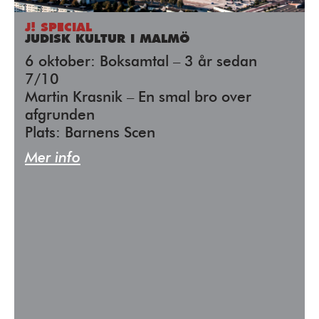
J! SPECIAL
JUDISK KULTUR I MALMÖ
6 oktober: Boksamtal – 3 år sedan
7/10
Martin Krasnik – En smal bro over
afgrunden
Plats: Barnens Scen
Mer info