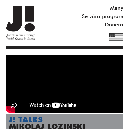
Meny
Se våra program
Donera
Om J!
Nyheter
Kommande program
Se våra program
Gilel Storch Award
Pod
J! TALKS
Våra böcker
MIKOLAJ LOZINSKI