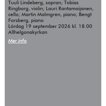
Tuuli Lindeberg, sopran; Tobias
Ringborg, violin; Lauri Rantamoijanen,
cello; Martin Malmgren, piano; Bengt
Forsberg, piano
Lördag 19 september 2026 kl. 18.00
Allhelgonakyrkan
Mer info