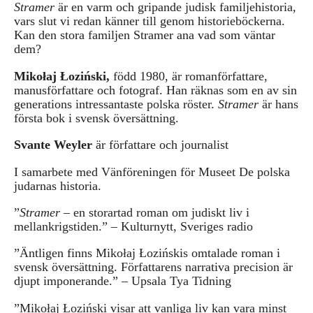
Stramer
är en varm och gripande judisk familjehistoria,
vars slut vi redan känner till genom historieböckerna.
Kan den stora familjen Stramer ana vad som väntar
dem?
Mikołaj Łoziński,
född 1980, är romanförfattare,
manusförfattare och fotograf. Han räknas som en av sin
generations intressantaste polska röster.
Stramer
är hans
första bok i svensk översättning.
Svante Weyler
är författare och journalist
I samarbete med Vänföreningen för Museet De polska
judarnas historia .
”
Stramer
– en storartad roman om judiskt liv i
mellankrigstiden.” – Kulturnytt, Sveriges radio
”Äntligen finns Mikołaj Łozińskis omtalade roman i
svensk översättning. Författarens narrativa precision är
djupt imponerande.” – Upsala Tya Tidning
”Mikołaj Łoziński visar att vanliga liv kan vara minst