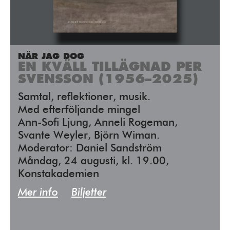
NÄR JAG DOG
EN KVÄLL TILLÄGNAD PER
SVENSSON (1956–2025)
Samtal, reflektioner, musik.
Med efterföljande mingel
Ann-Sofi Ljung, Anneli Rogeman,
Svante Weyler, Björn Wiman.
Moderator: Daniel Sandström
Måndag, 24 augusti, kl. 19.00,
Konstakademien
Mer info
Biljetter