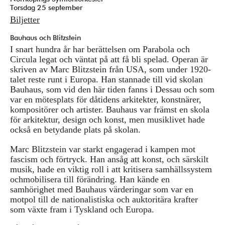
Torsdag 25 september
Biljetter
Bauhaus och Blitzstein
I snart hundra år har berättelsen om Parabola och
Circula legat och väntat på att få bli spelad. Operan är
skriven av Marc Blitzstein från USA, som under 1920-
talet reste runt i Europa. Han stannade till vid skolan
Bauhaus, som vid den här tiden fanns i Dessau och som
var en mötesplats för dåtidens arkitekter, konstnärer,
kompositörer och artister. Bauhaus var främst en skola
för arkitektur, design och konst, men musiklivet hade
också en betydande plats på skolan.
Marc Blitzstein var starkt engagerad i kampen mot
fascism och förtryck. Han ansåg att konst, och särskilt
musik, hade en viktig roll i att kritisera samhällssystem
ochmobilisera till förändring. Han kände en
samhörighet med Bauhaus värderingar som var en
motpol till de nationalistiska och auktoritära krafter
som växte fram i Tyskland och Europa.