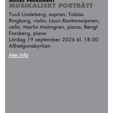
MOSES PERGAMENT
MUSIKALISKT PORTRÄTT
Tuuli Lindeberg, sopran; Tobias
Ringborg, violin; Lauri Rantamoijanen,
cello; Martin Malmgren, piano; Bengt
Forsberg, piano
Lördag 19 september 2026 kl. 18.00
Allhelgonakyrkan
Mer info