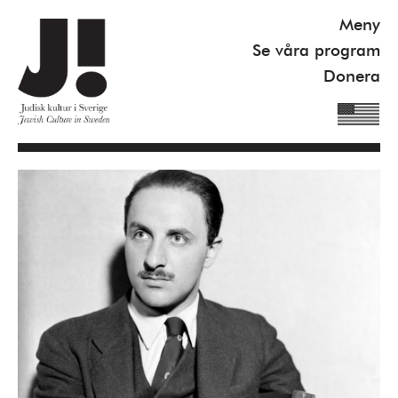
Meny
Se våra program
Donera
Om J!
Nyheter
Kommande program
Se våra program
Gilel Storch Award
Pod
Våra böcker