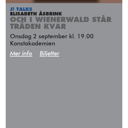
J! TALKS
ELISABETH ÅSBRINK
OCH I WIENERWALD STÅR
TRÄDEN KVAR
Onsdag 2 september kl. 19.00
Konstakademien
Mer info
Biljetter