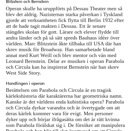
Blitzstein och Bernstein
Operan skulle ha uruppförts på Dessau Theater men så
blev det aldrig. Nazisternas starka påverkan i Tyskland
gjorde att verksamheten fick flytta till Berlin 1932 efter
att de hade tagit makten i Dessau. Ett år senare
stängdes skolan för gott. Lärare och elever flydde till
andra länder och på så sätt spreds Bauhaus idéer över
världen. Marc Blitzstein åkte tillbaka till USA där han
skrev musik för Broadway. Han samarbetade bland
annat med Kurt Weill och blev mentor och vän med
Leonard Bernstein. Delar av musiken i operan Parabola
och Circula kan ha inspirerat Bernstein när han skrev
West Side Story.
Handlingen i operan
Berättelsen om Parabola och Circula är en tragisk
kärlekshistoria där karaktärerna har geometriska namn.
Kanske är det världens enda kubistiska opera? Parabola
och Circula dyrkar varandra och är övertygade om att
deras kärlek kommer vara för evigt. Men personer
dyker upp och börjar ifrågasätta om det är rätt kvinna
som Parabola förälskat sig i. De försöker att manipulera